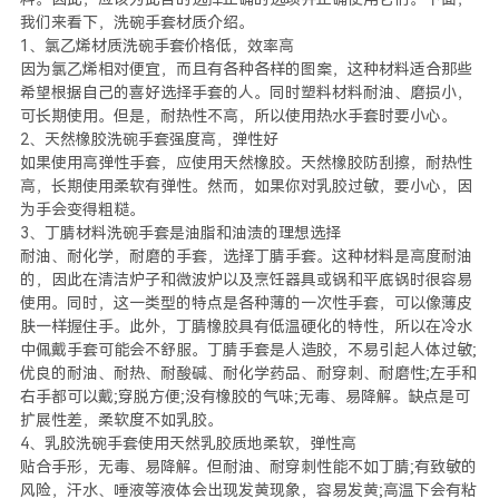
我们来看下，洗碗手套材质介绍。
1、氯乙烯材质洗碗手套价格低，效率高
因为氯乙烯相对便宜，而且有各种各样的图案，这种材料适合那些
希望根据自己的喜好选择手套的人。同时塑料材料耐油、磨损小，
可长期使用。但是，耐热性不高，所以使用热水手套时要小心。
2、天然橡胶洗碗手套强度高，弹性好
如果使用高弹性手套，应使用天然橡胶。天然橡胶防刮擦，耐热性
高，长期使用柔软有弹性。然而，如果你对乳胶过敏，要小心，因
为手会变得粗糙。
3、丁腈材料洗碗手套是油脂和油渍的理想选择
耐油、耐化学，耐磨的手套，选择丁腈手套。这种材料是高度耐油
的，因此在清洁炉子和微波炉以及烹饪器具或锅和平底锅时很容易
使用。同时，这一类型的特点是各种薄的一次性手套，可以像薄皮
肤一样握住手。此外，丁腈橡胶具有低温硬化的特性，所以在冷水
中佩戴手套可能会不舒服。丁腈手套是人造胶，不易引起人体过敏;
优良的耐油、耐热、耐酸碱、耐化学药品、耐穿刺、耐磨性;左手和
右手都可以戴;穿脱方便;没有橡胶的气味;无毒、易降解。缺点是可
扩展性差，柔软度不如乳胶。
4、乳胶洗碗手套使用天然乳胶质地柔软，弹性高
贴合手形，无毒、易降解。但耐油、耐穿刺性能不如丁腈;有致敏的
风险，汗水、唾液等液体会出现发黄现象，容易发黄;高温下会有粘